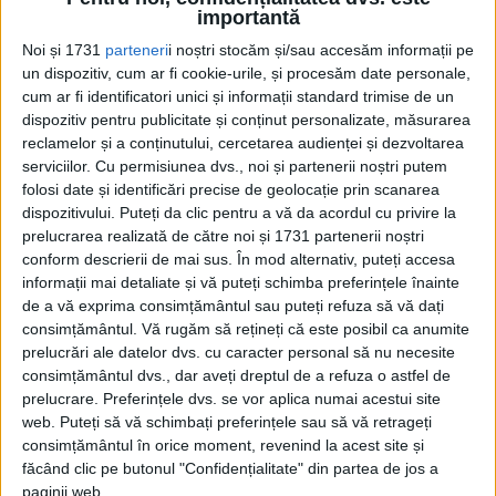
Voiajul ar urma să aibă loc în anul 2021, iar pregătirile încep
importantă
din această toamnă.
Noi și 1731
parteneri
i noștri stocăm și/sau accesăm informații pe
un dispozitiv, cum ar fi cookie-urile, și procesăm date personale,
cum ar fi identificatori unici și informații standard trimise de un
dispozitiv pentru publicitate și conținut personalizate, măsurarea
reclamelor și a conținutului, cercetarea audienței și dezvoltarea
serviciilor.
Cu permisiunea dvs., noi și partenerii noștri putem
folosi date și identificări precise de geolocație prin scanarea
dispozitivului. Puteți da clic pentru a vă da acordul cu privire la
prelucrarea realizată de către noi și 1731 partenerii noștri
conform descrierii de mai sus. În mod alternativ, puteți accesa
Cea mai mare revistă de istorie din Europa!
.
informații mai detaliate și vă puteți schimba preferințele înainte
de a vă exprima consimțământul sau puteți refuza să vă dați
Media KIT
consimțământul.
Vă rugăm să rețineți că este posibil ca anumite
prelucrări ale datelor dvs. cu caracter personal să nu necesite
consimțământul dvs., dar aveți dreptul de a refuza o astfel de
prelucrare. Preferințele dvs. se vor aplica numai acestui site
PORTOFOLIU
web. Puteți să vă schimbați preferințele sau să vă retrageți
consimțământul în orice moment, revenind la acest site și
Capital
făcând clic pe butonul "Confidențialitate" din partea de jos a
Evenimentul Zilei
paginii web.
Doctorul Zilei