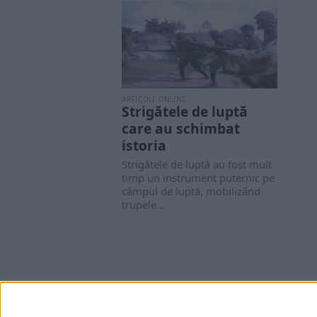
ARTICOLE ONLINE
Strigătele de luptă
care au schimbat
istoria
Strigătele de luptă au fost mult
timp un instrument puternic pe
câmpul de luptă, mobilizând
trupele...