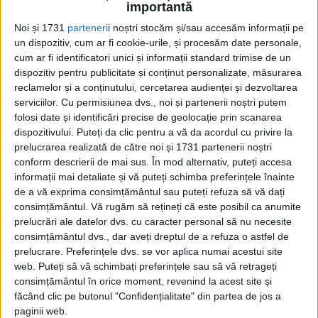
importantă
periferiile Bucureștiului interbelic:
Noi și 1731
parteneri
i noștri stocăm și/sau accesăm informații pe
un dispozitiv, cum ar fi cookie-urile, și procesăm date personale,
cum ar fi identificatori unici și informații standard trimise de un
dispozitiv pentru publicitate și conținut personalizate, măsurarea
reclamelor și a conținutului, cercetarea audienței și dezvoltarea
serviciilor.
Cu permisiunea dvs., noi și partenerii noștri putem
folosi date și identificări precise de geolocație prin scanarea
dispozitivului. Puteți da clic pentru a vă da acordul cu privire la
prelucrarea realizată de către noi și 1731 partenerii noștri
conform descrierii de mai sus. În mod alternativ, puteți accesa
Cea mai mare revistă de istorie din Europa!
.
informații mai detaliate și vă puteți schimba preferințele înainte
Media KIT
de a vă exprima consimțământul sau puteți refuza să vă dați
consimțământul.
Vă rugăm să rețineți că este posibil ca anumite
prelucrări ale datelor dvs. cu caracter personal să nu necesite
consimțământul dvs., dar aveți dreptul de a refuza o astfel de
prelucrare. Preferințele dvs. se vor aplica numai acestui site
PORTOFOLIU
web. Puteți să vă schimbați preferințele sau să vă retrageți
Capital
consimțământul în orice moment, revenind la acest site și
Evenimentul Zilei
făcând clic pe butonul "Confidențialitate" din partea de jos a
Doctorul Zilei
paginii web.