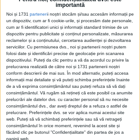
Cel mai mare urs din Europa a fost împușcat săptămânile
importantă
trecute în România. O știre care...
Noi și 1731
parteneri
i noștri stocăm și/sau accesăm informații pe
un dispozitiv, cum ar fi cookie-urile, și procesăm date personale,
cum ar fi identificatori unici și informații standard trimise de un
dispozitiv pentru publicitate și conținut personalizate, măsurarea
reclamelor și a conținutului, cercetarea audienței și dezvoltarea
serviciilor.
Cu permisiunea dvs., noi și partenerii noștri putem
folosi date și identificări precise de geolocație prin scanarea
dispozitivului. Puteți da clic pentru a vă da acordul cu privire la
prelucrarea realizată de către noi și 1731 partenerii noștri
conform descrierii de mai sus. În mod alternativ, puteți accesa
Cea mai mare revistă de istorie din Europa!
.
informații mai detaliate și vă puteți schimba preferințele înainte
de a vă exprima consimțământul sau puteți refuza să vă dați
Media KIT
consimțământul.
Vă rugăm să rețineți că este posibil ca anumite
prelucrări ale datelor dvs. cu caracter personal să nu necesite
consimțământul dvs., dar aveți dreptul de a refuza o astfel de
prelucrare. Preferințele dvs. se vor aplica numai acestui site
PORTOFOLIU
web. Puteți să vă schimbați preferințele sau să vă retrageți
consimțământul în orice moment, revenind la acest site și
Capital
făcând clic pe butonul "Confidențialitate" din partea de jos a
Evenimentul Zilei
paginii web.
Doctorul Zilei