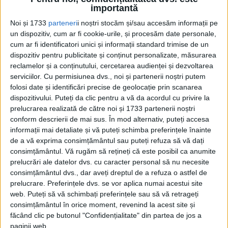
decembrie 1995, Bosnia-Herțegovina, generalul francez
importantă
Bernard...
Noi și 1733
parteneri
i noștri stocăm și/sau accesăm informații pe
un dispozitiv, cum ar fi cookie-urile, și procesăm date personale,
cum ar fi identificatori unici și informații standard trimise de un
dispozitiv pentru publicitate și conținut personalizate, măsurarea
reclamelor și a conținutului, cercetarea audienței și dezvoltarea
serviciilor.
Cu permisiunea dvs., noi și partenerii noștri putem
folosi date și identificări precise de geolocație prin scanarea
dispozitivului. Puteți da clic pentru a vă da acordul cu privire la
prelucrarea realizată de către noi și 1733 partenerii noștri
conform descrierii de mai sus. În mod alternativ, puteți accesa
Cea mai mare revistă de istorie din Europa!
.
informații mai detaliate și vă puteți schimba preferințele înainte
de a vă exprima consimțământul sau puteți refuza să vă dați
Media KIT
consimțământul.
Vă rugăm să rețineți că este posibil ca anumite
prelucrări ale datelor dvs. cu caracter personal să nu necesite
consimțământul dvs., dar aveți dreptul de a refuza o astfel de
prelucrare. Preferințele dvs. se vor aplica numai acestui site
PORTOFOLIU
web. Puteți să vă schimbați preferințele sau să vă retrageți
consimțământul în orice moment, revenind la acest site și
Capital
făcând clic pe butonul "Confidențialitate" din partea de jos a
Evenimentul Zilei
paginii web.