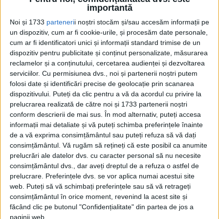
File din dosarul asasinării prefectului de poliție din Iași și
importantă
relatări ale ziariștilor vremii Achitat înseamnă...
Noi și 1733
parteneri
i noștri stocăm și/sau accesăm informații pe
un dispozitiv, cum ar fi cookie-urile, și procesăm date personale,
cum ar fi identificatori unici și informații standard trimise de un
dispozitiv pentru publicitate și conținut personalizate, măsurarea
reclamelor și a conținutului, cercetarea audienței și dezvoltarea
serviciilor.
Cu permisiunea dvs., noi și partenerii noștri putem
folosi date și identificări precise de geolocație prin scanarea
dispozitivului. Puteți da clic pentru a vă da acordul cu privire la
prelucrarea realizată de către noi și 1733 partenerii noștri
conform descrierii de mai sus. În mod alternativ, puteți accesa
Cea mai mare revistă de istorie din Europa!
.
informații mai detaliate și vă puteți schimba preferințele înainte
de a vă exprima consimțământul sau puteți refuza să vă dați
Media KIT
consimțământul.
Vă rugăm să rețineți că este posibil ca anumite
prelucrări ale datelor dvs. cu caracter personal să nu necesite
consimțământul dvs., dar aveți dreptul de a refuza o astfel de
prelucrare. Preferințele dvs. se vor aplica numai acestui site
PORTOFOLIU
web. Puteți să vă schimbați preferințele sau să vă retrageți
consimțământul în orice moment, revenind la acest site și
Capital
făcând clic pe butonul "Confidențialitate" din partea de jos a
Evenimentul Zilei
paginii web.
Doctorul Zilei