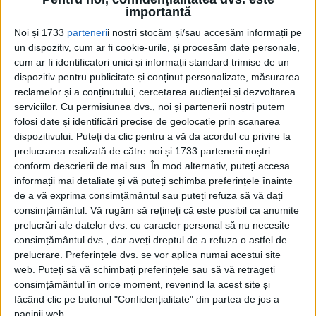
importantă
Imposibila avere
Noi și 1733
parteneri
i noștri stocăm și/sau accesăm informații pe
un dispozitiv, cum ar fi cookie-urile, și procesăm date personale,
cum ar fi identificatori unici și informații standard trimise de un
dispozitiv pentru publicitate și conținut personalizate, măsurarea
Cum a ajuns Marvin Gaye să fie ucis de
reclamelor și a conținutului, cercetarea audienței și dezvoltarea
propriul tată cu arma pe care i-o
serviciilor.
Cu permisiunea dvs., noi și partenerii noștri putem
dăruise chiar el. Tatăl legendei Motown
folosi date și identificări precise de geolocație prin scanarea
nu a făcut nicio zi de închisoare
dispozitivului. Puteți da clic pentru a vă da acordul cu privire la
prelucrarea realizată de către noi și 1733 partenerii noștri
Agentia Plum Media lansează un ghid
conform descrierii de mai sus. În mod alternativ, puteți accesa
practic pentru afacerile offline care vor
informații mai detaliate și vă puteți schimba preferințele înainte
să intre în comerțul electronic
de a vă exprima consimțământul sau puteți refuza să vă dați
consimțământul.
Vă rugăm să rețineți că este posibil ca anumite
prelucrări ale datelor dvs. cu caracter personal să nu necesite
Timur Turlov își anunță candidatura la
consimțământul dvs., dar aveți dreptul de a refuza o astfel de
președinția FIDE
prelucrare. Preferințele dvs. se vor aplica numai acestui site
web. Puteți să vă schimbați preferințele sau să vă retrageți
consimțământul în orice moment, revenind la acest site și
făcând clic pe butonul "Confidențialitate" din partea de jos a
paginii web.