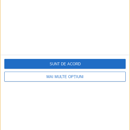
SUNT DE ACORD
MAI MULTE OPȚIUNI
Cea mai mare revistă de istorie din Europa!
.
Media KIT