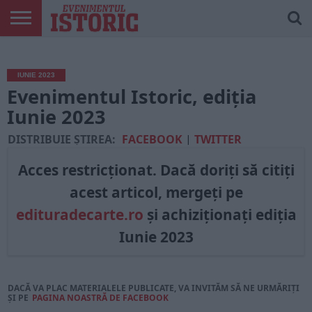
ARTICOLE
ONLINE
EDIȚII
ISTORIC
CONTUL
TIPĂRITE
PLAY
MEU
IUNIE 2023
Evenimentul Istoric, ediția
Iunie 2023
DISTRIBUIE ȘTIREA:
FACEBOOK
|
TWITTER
Acces restricționat. Dacă doriți să citiți
acest articol, mergeți pe
edituradecarte.ro
și achiziționați ediția
Iunie 2023
DACĂ VA PLAC MATERIALELE PUBLICATE, VA INVITĂM SĂ NE URMĂRIȚI
ȘI PE
PAGINA NOASTRĂ DE FACEBOOK