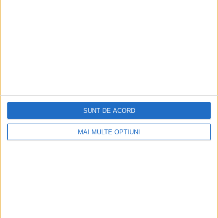
Cel mai mare ospăț din lume
Serbările fabuloase organizate de șahul Iranului cu ocazia
împlinirii a 2500 de ani de la întemeierea Imperiului Persan
nu au fost niciodată...
SUNT DE ACORD
MAI MULTE OPȚIUNI