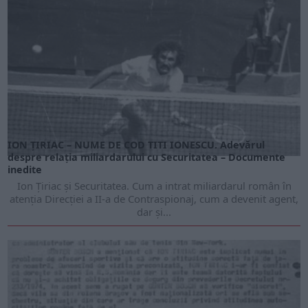
ION ȚIRIAC – NUME DE COD TITI IONESCU. Adevărul
despre relația miliardarului cu Securitatea – Documente
inedite
Ion Țiriac și Securitatea. Cum a intrat miliardarul român în
atenția Direcției a II-a de Contraspionaj, cum a devenit agent,
dar și...