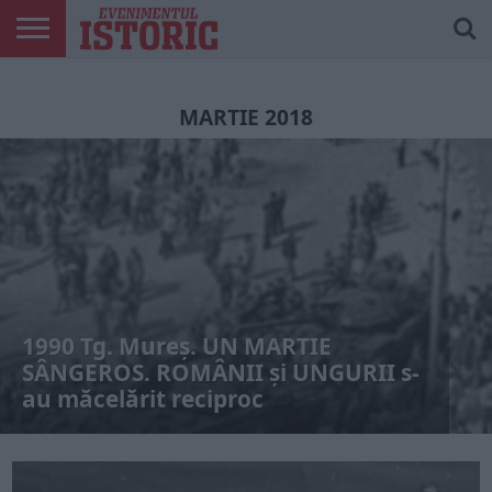
ARTICOLE
ONLINE
EDIȚII
ISTORIC
CONTUL
TIPĂRITE
PLAY
MEU
MARTIE 2018
1990 Tg. Mureș. UN MARTIE
SÂNGEROS. ROMÂNII și UNGURII s-
au măcelărit reciproc