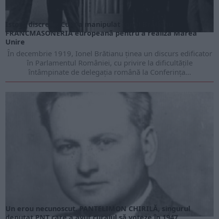
Istorii discrete. Cum a manipulat Ionel Brătianu
FRANCMASONERIA europeană pentru a realiza Marea
Unire
În decembrie 1919, Ionel Brătianu ţinea un discurs edificator
în Parlamentul României, cu privire la dificultăţile
întâmpinate de delegaţia română la Conferinţa...
Un erou necunoscut. PANTELIMON CHIRILĂ, singurul
deputat PNȚ care a avut curajul să voteze în 1947