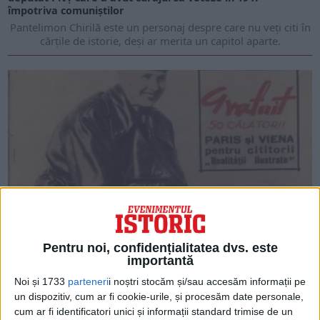
împotriva comuniștilor
Pantelimon Chirilă este un personaj despre care nu veți citi în
cărțile de istorie, deși ar merita un capitol aparte.
Imagini ISTORICE
Pentru noi, confidențialitatea dvs. este
Revista Realitatea ilustrată din noiembrie 1933. Pe copertă,
importantă
Irina Burnaia, a doua aviatoare din România.
Noi și 1733
parteneri
i noștri stocăm și/sau accesăm informații pe
un dispozitiv, cum ar fi cookie-urile, și procesăm date personale,
cum ar fi identificatori unici și informații standard trimise de un