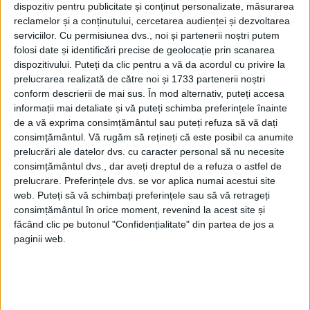
dispozitiv pentru publicitate și conținut personalizate, măsurarea
reclamelor și a conținutului, cercetarea audienței și dezvoltarea
serviciilor.
Cu permisiunea dvs., noi și partenerii noștri putem
folosi date și identificări precise de geolocație prin scanarea
dispozitivului. Puteți da clic pentru a vă da acordul cu privire la
prelucrarea realizată de către noi și 1733 partenerii noștri
conform descrierii de mai sus. În mod alternativ, puteți accesa
informații mai detaliate și vă puteți schimba preferințele înainte
de a vă exprima consimțământul sau puteți refuza să vă dați
consimțământul.
Vă rugăm să rețineți că este posibil ca anumite
ROMÂNIA COMUNISTĂ. Colonelul Maltopol, politrucul
prelucrări ale datelor dvs. cu caracter personal să nu necesite
Diviziei „Tudor Vladimirescu”, solicită partidului să fie făcut
consimțământul dvs., dar aveți dreptul de a refuza o astfel de
general
prelucrare. Preferințele dvs. se vor aplica numai acestui site
Divizia „Tudor Vladimirescu” intra în Bucureşti, odată cu
web. Puteți să vă schimbați preferințele sau să vă retrageți
trupele Armatei Roşii, pe 31decembrie 1944. Era formată din
consimțământul în orice moment, revenind la acest site și
soldaţi şi ofiţeri români din...
făcând clic pe butonul "Confidențialitate" din partea de jos a
paginii web.