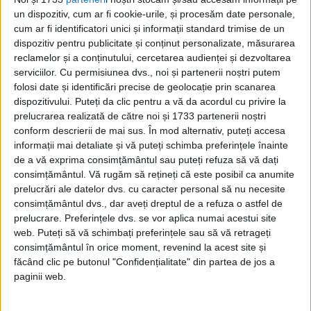
un dispozitiv, cum ar fi cookie-urile, și procesăm date personale,
INFORMAȚII SELECTATE PENTRU A
cum ar fi identificatori unici și informații standard trimise de un
DEMONSTRA CEVA
dispozitiv pentru publicitate și conținut personalizate, măsurarea
reclamelor și a conținutului, cercetarea audienței și dezvoltarea
Ceea ce generalii solicită este „muniție” –
serviciilor.
Cu permisiunea dvs., noi și partenerii noștri putem
folosi date și identificări precise de geolocație prin scanarea
materiale menite să demonstreze că
dispozitivului. Puteți da clic pentru a vă da acordul cu privire la
anumite comportamente sunt nocive și să
prelucrarea realizată de către noi și 1733 partenerii noștri
conform descrierii de mai sus. În mod alternativ, puteți accesa
respingă ceea ce aceste guverne afirmă.
informații mai detaliate și vă puteți schimba preferințele înainte
de a vă exprima consimțământul sau puteți refuza să vă dați
consimțământul.
Vă rugăm să rețineți că este posibil ca anumite
prelucrări ale datelor dvs. cu caracter personal să nu necesite
consimțământul dvs., dar aveți dreptul de a refuza o astfel de
prelucrare. Preferințele dvs. se vor aplica numai acestui site
web. Puteți să vă schimbați preferințele sau să vă retrageți
consimțământul în orice moment, revenind la acest site și
făcând clic pe butonul "Confidențialitate" din partea de jos a
paginii web.