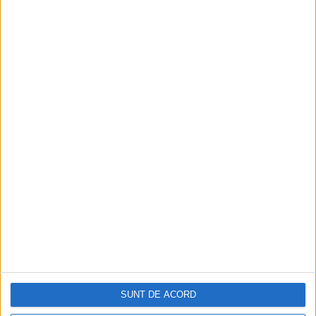
nocive a fost
selectarea informațiilor de
către administrația George W. Bush
pentru a obține sprijin public în favoarea
intervenției din Irak.
SUNT DE ACORD
Din ultima ediție ...