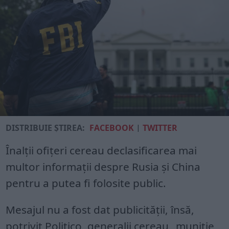
DISTRIBUIE ȘTIREA:
FACEBOOK
|
TWITTER
Înalții ofițeri cereau declasificarea mai
multor informații despre Rusia și China
pentru a putea fi folosite public.
Mesajul nu a fost dat publicității, însă,
potrivit Politico, generalii cereau „muniție