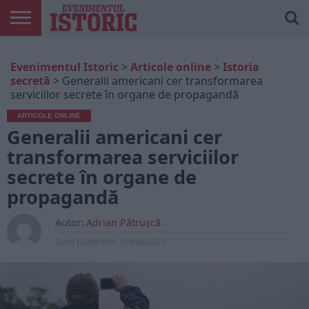
ARTICOLE
ONLINE
EDIȚII
ISTORIC
CONTUL
Evenimentul Istoric
>
Articole online
>
Istoria
TIPĂRITE
PLAY
MEU
secretă
>
Generalii americani cer transformarea
serviciilor secrete în organe de propagandă
ARTICOLE ONLINE
Generalii americani cer
transformarea serviciilor
secrete în organe de
propagandă
Autor:
Adrian Pătrușcă
Data publicarii:
10 mai 2021