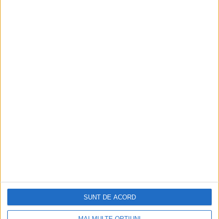
Figuri istorice celebre în sloturile online:
De la Cleopatra până la Iulius Cezar și
Napoleon Bonaparte
Aprilie 2026
SUNT DE ACORD
MAI MULTE OPȚIUNI