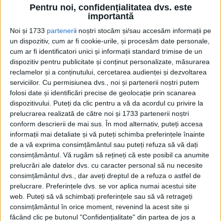
Pentru noi, confidențialitatea dvs. este
importantă
Noi și 1733
parteneri
i noștri stocăm și/sau accesăm informații pe
un dispozitiv, cum ar fi cookie-urile, și procesăm date personale,
cum ar fi identificatori unici și informații standard trimise de un
dispozitiv pentru publicitate și conținut personalizate, măsurarea
reclamelor și a conținutului, cercetarea audienței și dezvoltarea
serviciilor.
Cu permisiunea dvs., noi și partenerii noștri putem
folosi date și identificări precise de geolocație prin scanarea
dispozitivului. Puteți da clic pentru a vă da acordul cu privire la
prelucrarea realizată de către noi și 1733 partenerii noștri
conform descrierii de mai sus. În mod alternativ, puteți accesa
informații mai detaliate și vă puteți schimba preferințele înainte
de a vă exprima consimțământul sau puteți refuza să vă dați
Discursul de la FDUS este reprodus în noul
consimțământul.
Vă rugăm să rețineți că este posibil ca anumite
prelucrări ale datelor dvs. cu caracter personal să nu necesite
număr al Evenimentului Istoric, mulțumită
consimțământul dvs., dar aveți dreptul de a refuza o astfel de
Bibliotecii Centrale Universitare ”Carol I” și
prelucrare. Preferințele dvs. se vor aplica numai acestui site
web. Puteți să vă schimbați preferințele sau să vă retrageți
a directoarei Mireille Rădoi.
consimțământul în orice moment, revenind la acest site și
făcând clic pe butonul "Confidențialitate" din partea de jos a