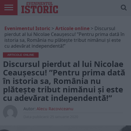
ARTICOLE
ONLINE
EDIȚII
ISTORIC
CONTUL
Evenimentul Istoric
>
Articole online
>
Discursul
TIPĂRITE
PLAY
MEU
pierdut al lui Nicolae Ceaușescu! ”Pentru prima dată în
istoria sa, România nu plătește tribut nimănui și este
cu adevărat independentă!”
ARTICOLE ONLINE
Discursul pierdut al lui Nicolae
Ceaușescu! ”Pentru prima dată
în istoria sa, România nu
plătește tribut nimănui și este
cu adevărat independentă!”
Autor:
Alecu Racoviceanu
Data publicarii:
25 ianuarie 2020