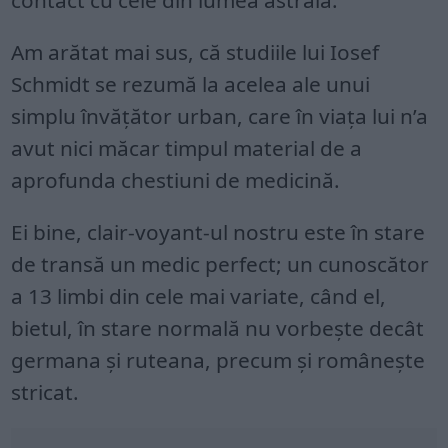
Am arătat mai sus, că studiile lui Iosef
Schmidt se rezumă la acelea ale unui
simplu învăţător urban, care în viaţa lui n’a
avut nici măcar timpul material de a
aprofunda chestiuni de medicină.
Ei bine, clair-voyant-ul nostru este în stare
de transă un medic perfect; un cunoscător
a 13 limbi din cele mai variate, când el,
bietul, în stare normală nu vorbeşte decât
germana şi ruteana, precum şi româneşte
stricat.