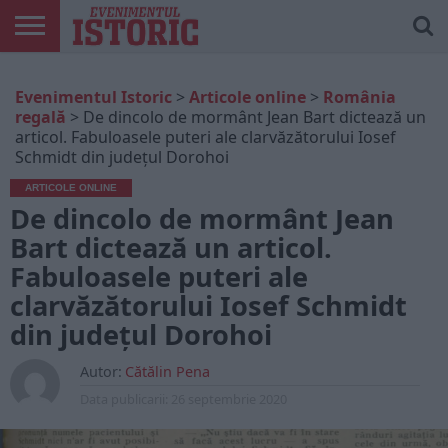
ARTICOLE
ONLINE
EDIȚII
ISTORIC
CONTUL
Evenimentul Istoric
>
Articole online
>
România
TIPĂRITE
PLAY
MEU
regală
>
De dincolo de mormânt Jean Bart dictează un
articol. Fabuloasele puteri ale clarvăzătorului Iosef
Schmidt din județul Dorohoi
ARTICOLE ONLINE
De dincolo de mormânt Jean
Bart dictează un articol.
Fabuloasele puteri ale
clarvăzătorului Iosef Schmidt
din județul Dorohoi
Autor:
Cătălin Pena
Data publicarii:
26 septembrie 2020