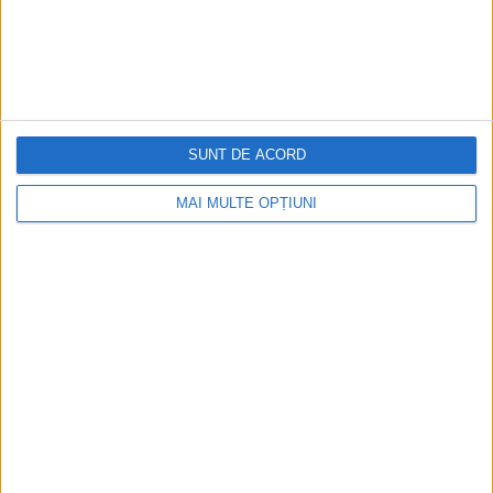
Istoria dezvoltării cazinourilor în
România: de la saloane sociale, la era
digitală
Figuri istorice celebre în sloturile online:
De la Cleopatra până la Iulius Cezar și
Napoleon Bonaparte
SUNT DE ACORD
MAI MULTE OPȚIUNI
Aprilie 2026