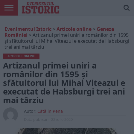
ARTICOLE
ONLINE
EDIȚII
ISTORIC
CONTUL
Evenimentul Istoric
>
Articole online
>
Geneza
TIPĂRITE
PLAY
MEU
României
>
Artizanul primei uniri a românilor din 1595
și sfătuitorul lui Mihai Viteazul e executat de Habsburgi
trei ani mai târziu
ARTICOLE ONLINE
Artizanul primei uniri a
românilor din 1595 și
sfătuitorul lui Mihai Viteazul e
executat de Habsburgi trei ani
mai târziu
Autor:
Cătălin Pena
Data publicarii:
22 iulie 2020