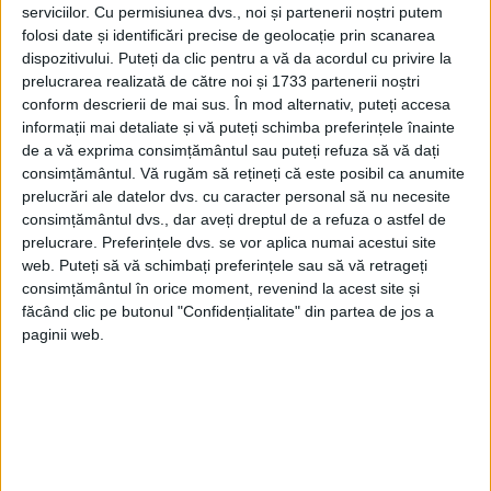
serviciilor.
Cu permisiunea dvs., noi și partenerii noștri putem
încerce să îl lege și mai mult de familia sa.
folosi date și identificări precise de geolocație prin scanarea
Sigismund Báthory l-a căsătorit pe Ștefan
dispozitivului. Puteți da clic pentru a vă da acordul cu privire la
prelucrarea realizată de către noi și 1733 partenerii noștri
Iojica cu ruda sa, Barbara Fuzy, văduva
conform descrierii de mai sus. În mod alternativ, puteți accesa
nobilului Paul Gyulai.
informații mai detaliate și vă puteți schimba preferințele înainte
de a vă exprima consimțământul sau puteți refuza să vă dați
consimțământul.
Vă rugăm să rețineți că este posibil ca anumite
prelucrări ale datelor dvs. cu caracter personal să nu necesite
consimțământul dvs., dar aveți dreptul de a refuza o astfel de
prelucrare. Preferințele dvs. se vor aplica numai acestui site
web. Puteți să vă schimbați preferințele sau să vă retrageți
consimțământul în orice moment, revenind la acest site și
făcând clic pe butonul "Confidențialitate" din partea de jos a
paginii web.
Ascensiunea nobilului român a stârnit