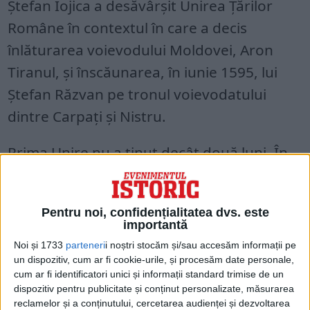
Ștefan Iojica a desăvârșit Unirea Țărilor
Române în contextul în care a decis
înlăturarea voievodului Moldovei, Aron
Tiranul, și înscăunarea, în iunie 1595, lui
Ștefan Răzvan pe tronul voievodatului
dintre Carpați și Nistru.
Prima Unire nu a ținut decât două luni. În
august 1595, Ștefan Răzvan a fost detronat
de către Ieremia Movilă, înscăunat cu
Pentru noi, confidențialitatea dvs. este
sprijinul Poloniei.
importantă
Noi și 1733
parteneri
i noștri stocăm și/sau accesăm informații pe
APOGEUL ȘI PRĂBUȘIREA
un dispozitiv, cum ar fi cookie-urile, și procesăm date personale,
cum ar fi identificatori unici și informații standard trimise de un
Succesul politicii lui Ștefan Iojica l-a
dispozitiv pentru publicitate și conținut personalizate, măsurarea
determinat pe Sigismund Báthory să
reclamelor și a conținutului, cercetarea audienței și dezvoltarea