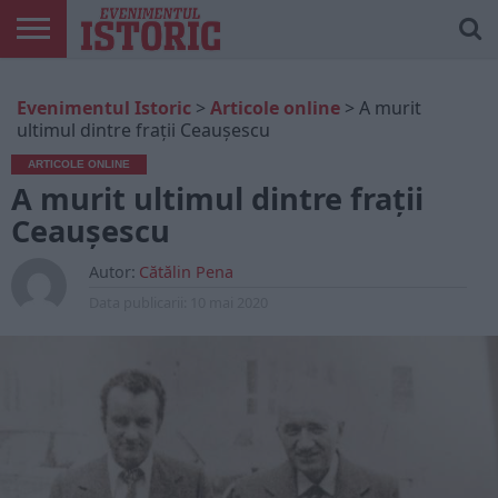
ARTICOLE
ONLINE
EDIȚII
ISTORIC
CONTUL
Evenimentul Istoric
>
Articole online
>
A murit
TIPĂRITE
PLAY
MEU
ultimul dintre frații Ceaușescu
ARTICOLE ONLINE
A murit ultimul dintre frații
Ceaușescu
Autor:
Cătălin Pena
Data publicarii:
10 mai 2020