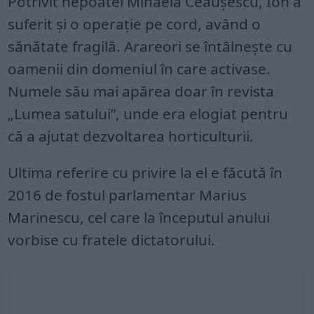
Potrivit nepoatei Mihaela Ceauşescu, Ion a
suferit şi o operaţie pe cord, având o
sănătate fragilă. Arareori se întâlneşte cu
oamenii din domeniul în care activase.
Numele său mai apărea doar în revista
„Lumea satului”, unde era elogiat pentru
că a ajutat dezvoltarea horticulturii.
Ultima referire cu privire la el e făcută în
2016 de fostul parlamentar Marius
Marinescu, cel care la începutul anului
vorbise cu fratele dictatorului.