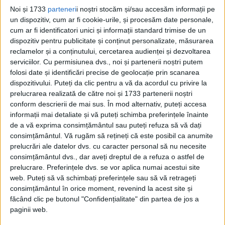
peste secole”, declara fostul parlamentar
Noi și 1733
parteneri
i noștri stocăm și/sau accesăm informații pe
pentru site-ul dcnews.ro.
un dispozitiv, cum ar fi cookie-urile, și procesăm date personale,
cum ar fi identificatori unici și informații standard trimise de un
COPILĂRIA
dispozitiv pentru publicitate și conținut personalizate, măsurarea
reclamelor și a conținutului, cercetarea audienței și dezvoltarea
Ion Ceauşescu s-a născut la 20 martie
serviciilor.
Cu permisiunea dvs., noi și partenerii noștri putem
folosi date și identificări precise de geolocație prin scanarea
1932, în comuna Scorniceşti. Absolvă şapte
dispozitivului. Puteți da clic pentru a vă da acordul cu privire la
clase de şcoală primară în 1948. Lipseşte
prelucrarea realizată de către noi și 1733 partenerii noștri
conform descrierii de mai sus. În mod alternativ, puteți accesa
vreo doi ani de la şcoală, pentru că trebuie
informații mai detaliate și vă puteți schimba preferințele înainte
să-i ajute pe bătrâni la muncile câmpului.
de a vă exprima consimțământul sau puteți refuza să vă dați
consimțământul.
Vă rugăm să rețineți că este posibil ca anumite
După şcoala primară, Andruţă şi Lixandra îl
prelucrări ale datelor dvs. cu caracter personal să nu necesite
mai ţin un an în bătătură. Abia în 1949 se
consimțământul dvs., dar aveți dreptul de a refuza o astfel de
prelucrare. Preferințele dvs. se vor aplica numai acestui site
înscrie Ion Ceauşescu la Şcoala Medie din
web. Puteți să vă schimbați preferințele sau să vă retrageți
Bucureşti. Se dusese la şcoală bună şi avea
consimțământul în orice moment, revenind la acest site și
făcând clic pe butonul "Confidențialitate" din partea de jos a
la cine să tragă seara pentru o masă. Avea
paginii web.
un frate bun în Capitală. Nicolae